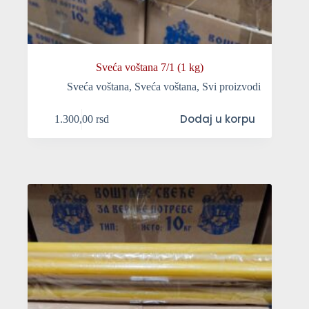
Sveća voštana 7/1 (1 kg)
Sveća voštana
,
Sveća voštana
,
Svi proizvodi
Dodaj u korpu
1.300,00
rsd