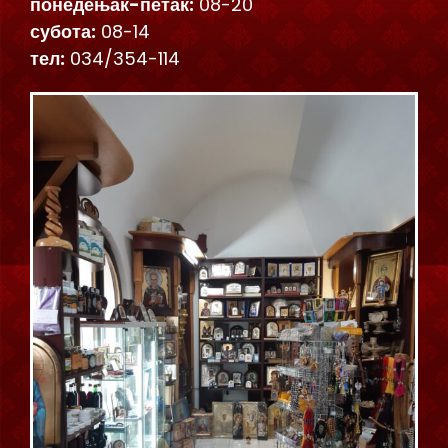
понедењак-петак:
08-20
субота:
08-14
тел:
034/354-114