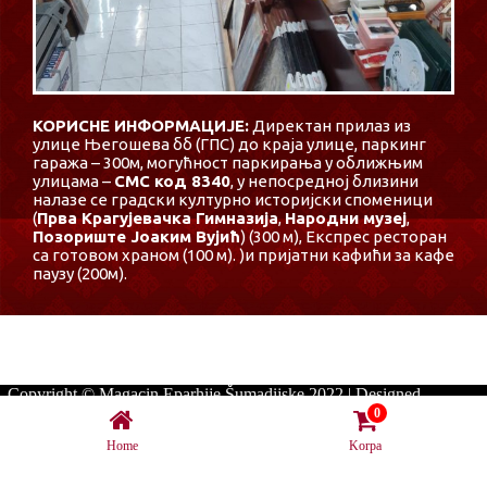
КОРИСНЕ ИНФОРМАЦИЈЕ:
Директан прилаз из
улице Његошева бб (ГПС) до краја улице, паркинг
гаража – 300м, могућност паркирања у оближњим
улицама –
СМС код 8340
, у непосредној близини
налазе се градски културно историјски споменици
(
Прва Крагујевачка Гимназија
,
Народни музеј
,
Позориште Јоаким Вујић
) (300 м), Експрес ресторан
са готовом храном (100 м). )и пријатни кафићи за кафе
паузу (200м).
Copyright © Magacin Eparhije Šumadijske 2022 | Designed
by:
M-83 Izrada Sajtova
0
Home
Korpa