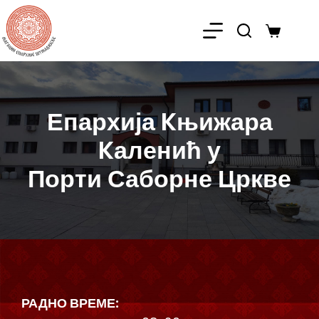
Епархија Kњижара
Kаленић у
Порти Саборне Цркве
РАДНО ВРЕМЕ: